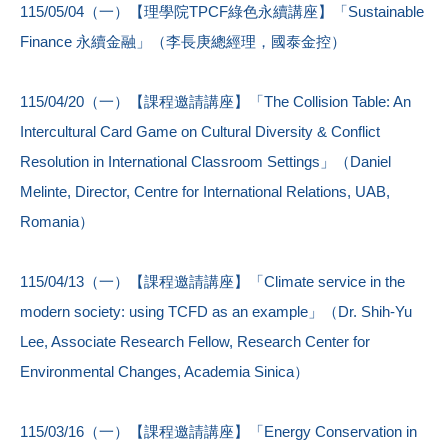
115/05/04（一）【理學院TPCF綠色永續講座】「Sustainable
Finance 永續金融」（李長庚總經理，國泰金控）
115/04/20（一）【課程邀請講座】「The Collision Table: An
Intercultural Card Game on Cultural Diversity & Conflict
Resolution in International Classroom Settings」（Daniel
Melinte, Director, Centre for International Relations, UAB,
Romania）
115/04/13（一）【課程邀請講座】「Climate service in the
modern society: using TCFD as an example」（Dr. Shih-Yu
Lee, Associate Research Fellow, Research Center for
Environmental Changes, Academia Sinica）
115/03/16（一）【課程邀請講座】「Energy Conservation in