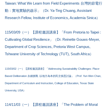
Taiwan: What We Learn from Field Experiments 台灣的節電行
動：實地實驗的啟示」（Dr. Ya-Ting Chuang, Assistant
Research Fellow, Institute of Economics, Academia Sinica）
115/03/09（一）【課程邀請講座】「From Pretoria to Taipei :
Cultivating Global Resilience」（Dr. Reinette Gouws-Meyer,
Department of Crop Sciences, Pretoria West Campus,
Tshwane University of Technology (TUT), South Africa）
115/03/02（一）【課程邀請講座】「Addressing Sustainability Challenges: Place-
Based Deliberation 永續挑戰 :以地方為本的民主慎思討論」（Prof. Yun-Wen Chan,
Department of Curriculum and Instruction, College of Education, Texas State
University, USA）
114/11/03（一）【課程邀請講座】「The Problem of Moral