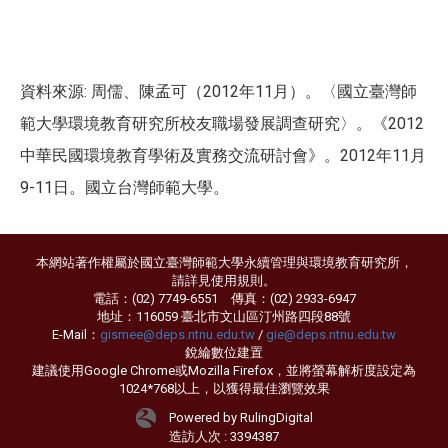
資料來源
:
周儒、陳孟可（
2012
年
11
月）。〈國立臺灣師
範大學環境教育研究所校友職場發展調查研究〉。《
2012
中華民國環境教育學術及實務交流研討會》。
2012
年
11
月
9-11
日。國立台灣師範大學。
本網站著作權屬於國立臺灣師範大學永續管理與環境教育研究所，
請詳見
使用規則
。
電話：(02) 7749-6551 傳真：(02) 2933-6947
地址：116059 臺北市文山區汀州路四段88號
E-Mail：
gismee@deps.ntnu.edu.tw
/
gie@deps.ntnu.edu.tw
銳綸數位
建置
建議使用Google Chrome或Mozilla Firefox，並將螢幕解析度設定為
1024*768以上，以獲得最佳瀏覽效果
Powered by RulingDigital
造訪人次 : 3394387