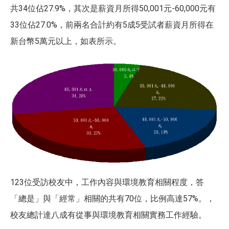
共
34
位佔
27.9%
，其次是薪資月所得
50,001
元
-60,000
元有
33
位佔
27.0%
，前兩名合計約有
5
成
5
受試者薪資月所得在
新台幣
5
萬元以上，如表所示。
123
位受訪校友中，工作內容與環境教育相關程度，答
「總是」與「經常」相關的共有
70
位，比例高達
57%
。，
校友總計達八成有從事與環境教育相關實務工作經驗。