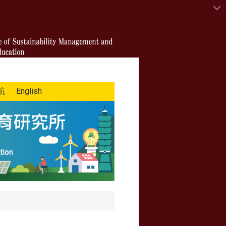
航
English