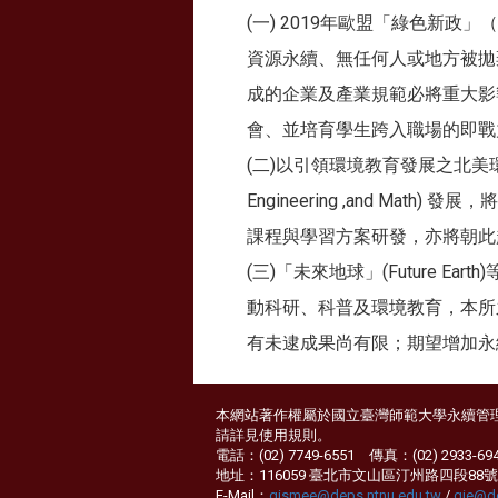
(一) 2019年歐盟「綠色新政」
資源永續、無任何人或地方被拋棄（no 
成的企業及產業規範必將重大影
會、並培育學生跨入職場的即戰
(二)以引領環境教育發展之北美環境教育學會
Engineering ,and 
課程與學習方案研發，亦將朝此
(三)「未來地球」(Future
動科研、科普及環境教育，本所
有未逮成果尚有限；期望增加永
本網站著作權屬於國立臺灣師範大學永續管
請詳見
使用規則
。
電話：(02) 7749-6551 傳真：(02) 2933-69
地址：116059 臺北市文山區汀州路四段88號
E-Mail：
gismee@deps.ntnu.edu.tw
/
gie@de