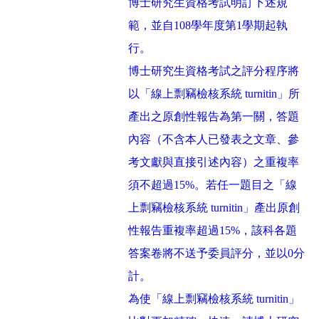
博士研究生資格考試明訂下述規
範，並自
108
學年度第
1
學期起執
行。
博士研究生資格考試之評分程序將
以「線上剽竊檢核系統
turnitin
」所
產出之原創性報告為第一關，答題
內容（不含本人已發表之文章、參
考文獻與直接引述內容）之重複率
須不超過
15%
。若任一題目之「線
上剽竊檢核系統
turnitin
」產出原創
性報告重複率超過
15%
，該科各題
答案卷將不送予委員評分，並以
0
分
計。
為使「線上剽竊檢核系統
turnitin
」