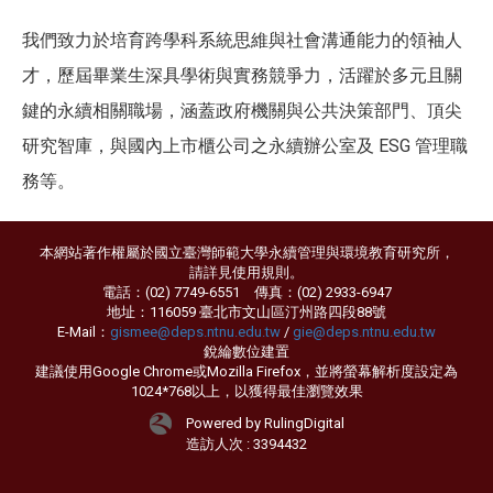
我們致力於培育跨學科系統思維與社會溝通能力的領袖人
才，歷屆畢業生深具學術與實務競爭力，活躍於多元且關
鍵的永續相關職場，涵蓋政府機關與公共決策部門、頂尖
研究智庫，與國內上市櫃公司之永續辦公室及 ESG 管理職
務等。
本網站著作權屬於國立臺灣師範大學永續管理與環境教育研究所，
請詳見
使用規則
。
電話：(02) 7749-6551 傳真：(02) 2933-6947
地址：116059 臺北市文山區汀州路四段88號
E-Mail：
gismee@deps.ntnu.edu.tw
/
gie@deps.ntnu.edu.tw
銳綸數位
建置
建議使用Google Chrome或Mozilla Firefox，並將螢幕解析度設定為
1024*768以上，以獲得最佳瀏覽效果
Powered by RulingDigital
造訪人次 : 3394432