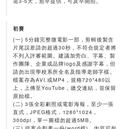
需3-5天，愈早提供，可及早開拍。
初賽
(一) 5分鐘完整微電影一部，剪輯後製含
片尾誤差請勿超過30秒，不符合規定者將
不列入評審範圍。建議加旁白、字幕、製
作團隊、企業或品牌logo及感謝字幕，但
請勿出現學校系所全名及指導老師字樣。
檔案存為AVI.或MP4，規格720*480以
上，上傳至YouTube，繳交連結，並保留
原始檔。
(二) 3張全彩劇照或電影海報，至少一張
直式，JPEG格式，1280*1024，
300dpi，單一圖檔勿超過5MB。
(三) 提案企劃書一份(word檔)，內容可包