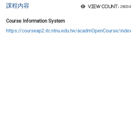
課程內容
28034
View count:
Course Information System
https://courseap2.itc.ntnu.edu.tw/acadmOpenCourse/index.js