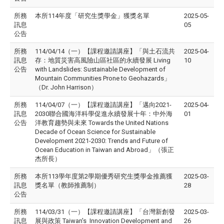
所務
本所114年度「研究生獎學金」獲獎名單
2025-05-
訊息
05
公告
所務
114/04/14（一）【課程邀請講座】「與土石流共
2025-04-
訊息
存：地質災害高風險山區社區的永續發展 Living
10
公告
with Landslides: Sustainable Development of
Mountain Communities Prone to Geohazards」
（Dr. John Harrison）
所務
114/04/07（一）【課程邀請講座】「邁向2021-
2025-04-
訊息
2030聯合國海洋科學促進永續發展十年：中外海
01
公告
洋教育趨勢與未來 Towards the United Nations
Decade of Ocean Science for Sustainable
Development 2021-2030: Trends and Future of
Ocean Education in Taiwan and Abroad」（張正
杰所長）
所務
本所113學年度第2學期優秀研究生獎學金推薦獲
2025-03-
訊息
獎名單（教師推薦制）
28
公告
所務
114/03/31（一）【課程邀請講座】「台灣新創發
2025-03-
訊息
展與政策 Taiwan's Innovation Development and
26