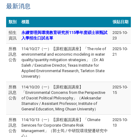
最新消息
類別
標題
張貼日期
招生
永續管理與環境教育研究所115學年度碩士班甄試
2025-10-
資訊
入學招生口試名單
23
所務
114/10/27（一）【課程邀請講座】「The role of
2025-10-
訊息
environmental and economic modeling in water
21
公告
quality/quantity mitigation strategies」（Dr. Ali
Saleh / Executive Director, Texas Institute for
Applied Environmental Research, Tarleton State
University）
所務
114/10/20（一）【課程邀請講座】
2025-10-
訊息
「Environmental Concerns from the Perspective
15
公告
of Daoist Political Philosophy」（Aleksandar
Stamatov / Assistant Professor, Institute of
General Education, Ming Chuan University）
所務
114/10/13（一）【課程邀請講座】「Climate
2025-10-
訊息
Services for Corporate Climate Risk
13
公告
Management」（郭士筠 / 中研院環境變遷研究中
心）